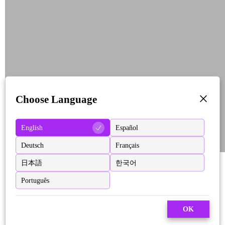
Choose Language
English
Español
Deutsch
Français
日本語
한국어
Português
OK