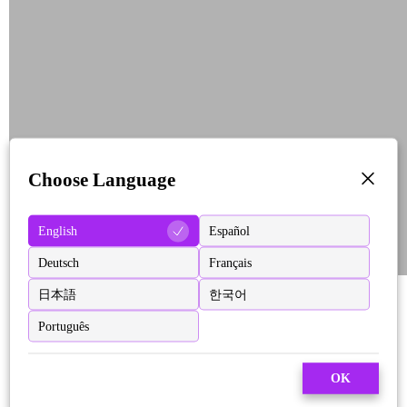
Choose Language
English
Español
Deutsch
Français
日本語
한국어
Português
OK