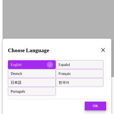
Choose Language
English
Español
Deutsch
Français
日本語
한국어
Português
OK