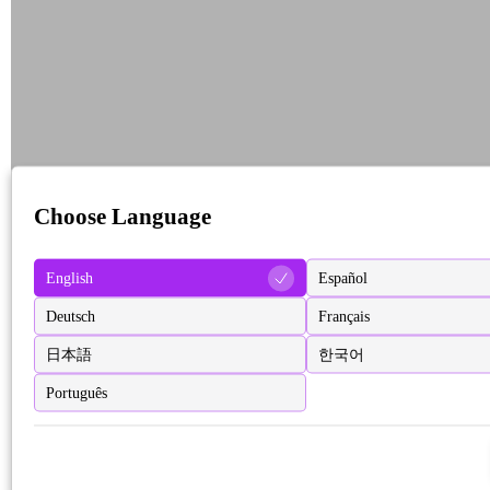
Choose Language
English
Español
Deutsch
Français
日本語
한국어
Português