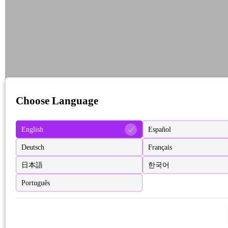
Choose Language
English
Español
Deutsch
Français
日本語
한국어
Português