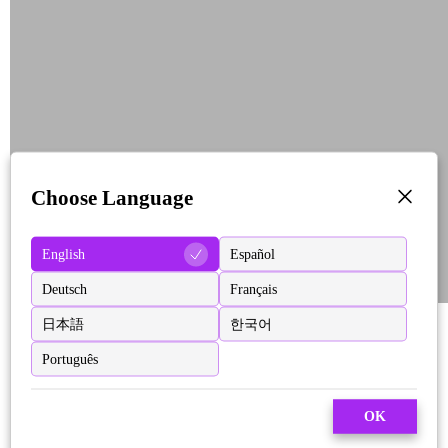
Choose Language
English
Español
Deutsch
Français
日本語
한국어
Português
OK