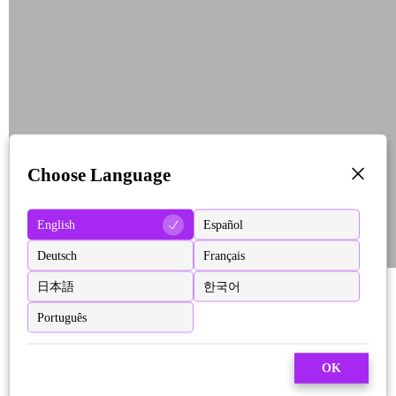
Choose Language
English
Español
Deutsch
Français
日本語
한국어
Português
OK