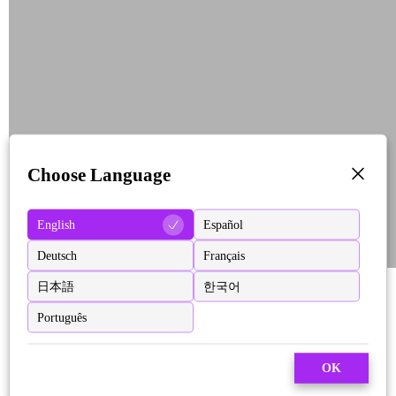
Choose Language
English
Español
Deutsch
Français
日本語
한국어
Português
OK