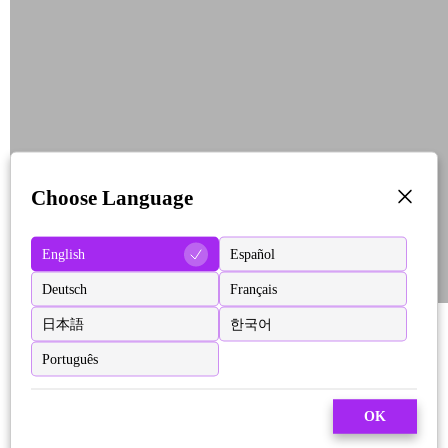
Choose Language
English
Español
Deutsch
Français
日本語
한국어
Português
OK