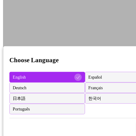
Choose Language
English
Español
Deutsch
Français
日本語
한국어
Português