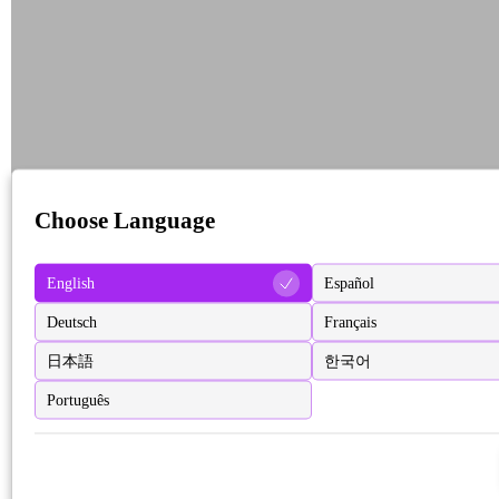
Choose Language
English
Español
Deutsch
Français
日本語
한국어
Português