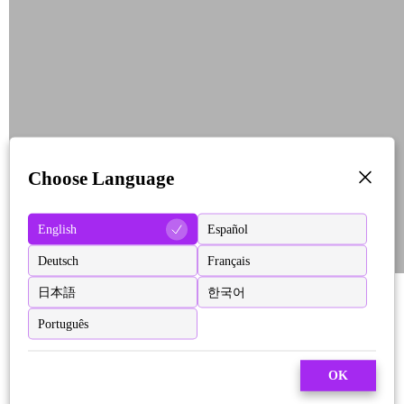
Choose Language
English
Español
Deutsch
Français
日本語
한국어
Português
OK