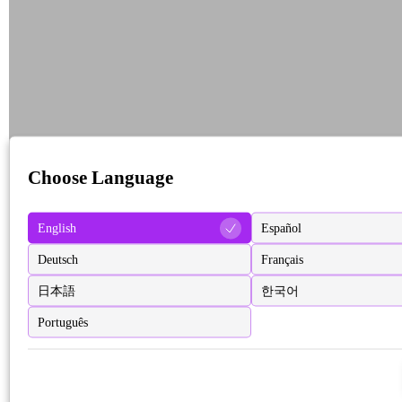
Choose Language
English
Español
Deutsch
Français
日本語
한국어
Português