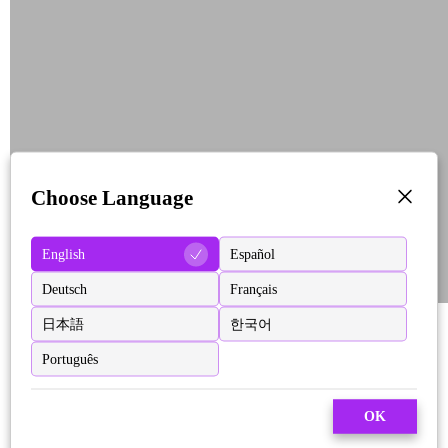
Choose Language
English
Español
Deutsch
Français
日本語
한국어
Português
OK