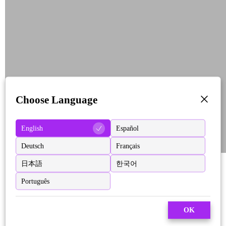
Choose Language
English
Español
Deutsch
Français
日本語
한국어
Português
OK