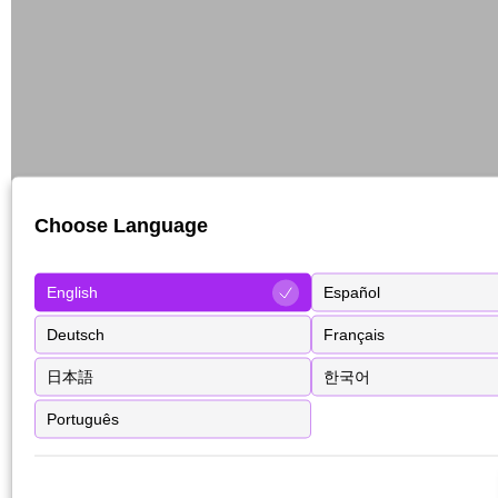
Choose Language
English
Español
Deutsch
Français
日本語
한국어
Português